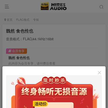
首页
FLAC格式
专辑
魏然 食色性也
音质格式：FLAC|44.1kHz/16bit
会员专享
魏然 食色性也
此内容为会员专享，请付费后查看
9.9
限时特惠
99
￥
￥
免费
免费
年卡会员
永久会员
立即购买
您当前未登录！建议登陆后购买，可保存购买订单