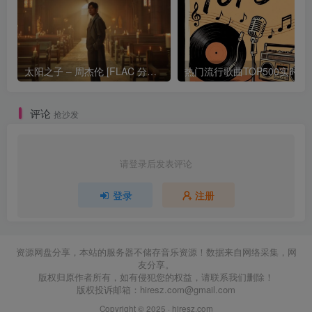
太阳之子 – 周杰伦 [FLAC 分轨 192Khz 24bit]
热门流行歌曲TOP500
评论
抢沙发
请登录后发表评论
登录
注册
资源网盘分享，本站的服务器不储存音乐资源！数据来自网络采集，网
友分享。
版权归原作者所有，如有侵犯您的权益，请联系我们删除！
版权投诉邮箱：
hiresz.com@gmail.com
Copyright © 2025 ·
hiresz.com