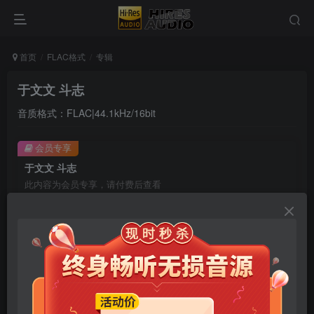
首页
FLAC格式
专辑
于文文 斗志
音质格式：FLAC|44.1kHz/16bit
会员专享
于文文 斗志
此内容为会员专享，请付费后查看
9.9
限时特惠
99
￥
￥
免费
免费
年卡会员
永久会员
立即购买
您当前未登录！建议登陆后购买，可保存购买订单