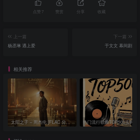
点赞
7
赞赏
分享
收藏
上一篇
下一篇
杨丞琳 遇上爱
于文文 幕间剧
相关推荐
太阳之子 – 周杰伦 [FLAC 分轨 192Khz 24bit]
热门流行歌曲TOP500