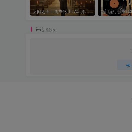
太阳之子 – 周杰伦 [FLAC 分轨 192Khz 24bit]
评论
抢沙发