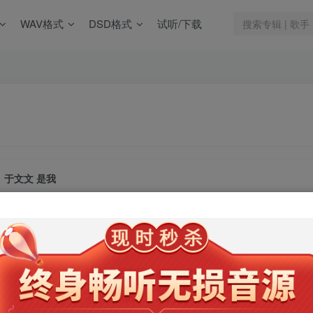
WAV格式
DSD格式
试听/下载
于文文 是我
此内容为会员专享，请付费后查看
9.9
限时特惠
99
￥
￥
免费
免费
年卡会员
永久会员