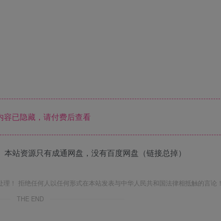
内容已隐藏，请付费后查看
 本站资源只有成通网盘，没有百度网盘（链接总掉）
处理！ 拒绝任何人以任何形式在本站发表与中华人民共和国法律相抵触的言论
THE END