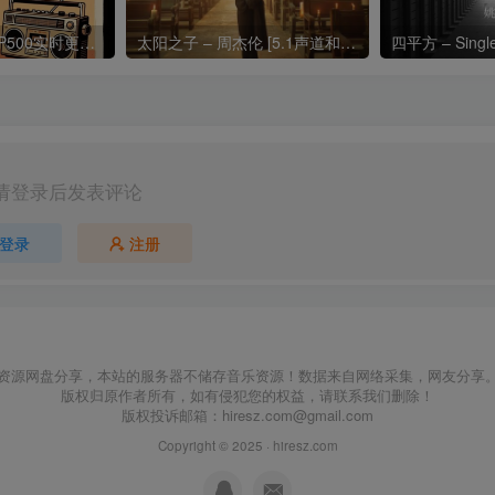
热门流行歌曲TOP500实时更新192khz/24bit【母带音质】
太阳之子 – 周杰伦 [5.1声道和192k母带]
四平方 – Sing
请登录后发表评论
登录
注册
资源网盘分享，本站的服务器不储存音乐资源！数据来自网络采集，网友分享
版权归原作者所有，如有侵犯您的权益，请联系我们删除！
版权投诉邮箱：
hiresz.com@gmail.com
Copyright © 2025 ·
hiresz.com