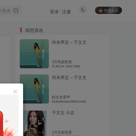
开通会员
登录
注册
猜您喜欢
尚未界定 – 于文文
CD无损音质
FLAC|44.1kHz/16bit
尚未界定 – 于文文
杜比全景声
DolbyAtmos|48kHz/24bit
于文文 斗志
CD无损音质