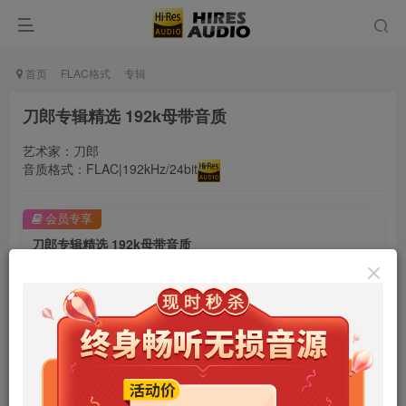
首页
FLAC格式
专辑
刀郎专辑精选 192k母带音质
艺术家：刀郎
音质格式：FLAC|192kHz/24bit
会员专享
刀郎专辑精选 192k母带音质
此内容为会员专享，请付费后查看
9.9
限时特惠
99
￥
￥
免费
免费
年卡会员
永久会员
立即购买