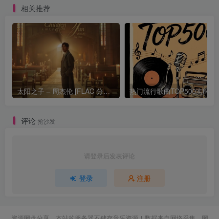
相关推荐
太阳之子 – 周杰伦 [FLAC 分轨 192Khz 24bit]
热门流行歌曲TOP500
评论
抢沙发
请登录后发表评论
登录
注册
资源网盘分享，本站的服务器不储存音乐资源！数据来自网络采集，网