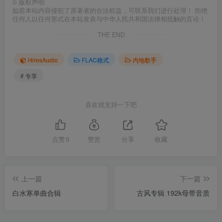
©
版权声明
如若本站内容侵犯了原著者的合法权益，可联系我们进行处理！ 拒绝
任何人以任何形式在本站发表与中华人民共和国法律相抵触的言论！
THE END
HiresAudio
FLAC格式
内地歌手
# 专享
喜欢就支持一下吧
点赞
5
赞赏
分享
收藏
上一篇
下一篇
白水寒单曲合辑
古风专辑 192k母带音质