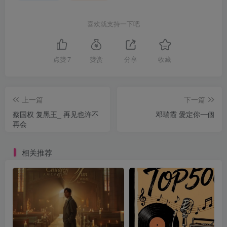
喜欢就支持一下吧
点赞
7
赞赏
分享
收藏
上一篇
下一篇
蔡国权 复黑王_ 再见也许不
邓瑞霞 愛定你一個
再会
相关推荐