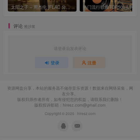
太阳之子 – 周杰伦 [FLAC 分轨 192Khz 24bit]
热门流行歌曲TOP500
评论
抢沙发
请登录后发表评论
登录
注册
资源网盘分享，本站的服务器不储存音乐资源！数据来自网络采集，网
友分享。
版权归原作者所有，如有侵犯您的权益，请联系我们删除！
版权投诉邮箱：
hiresz.com@gmail.com
Copyright © 2025 ·
hiresz.com