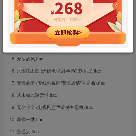
爱火重燃.flac
痴恋.flac
爱令我变炭.flac
月满抱佳人.flac
无尽的风.flac
只因我太痴 (无线电视剧
神勇CID
插曲).flac
无悔的爱 (无线电视剧”黄土恩情”主题曲).flac
从未如此深爱过.flac
无名小卒 (电视剧
盖世豪侠
主题曲).flac
养你一世.flac
普通人.flac