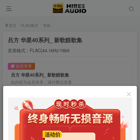
首页
FLAC格式
专辑
吕方 华星40系列_ 新歌靚歌集
音质格式：FLAC|44.1kHz/16bit
会员专享
吕方 华星40系列_ 新歌靚歌集
此内容为会员专享，请付费后查看
9.9
限时特惠
99
￥
￥
免费
免费
年卡会员
永久会员
立即购买
您当前未登录！建议登陆后购买，可保存购买订单