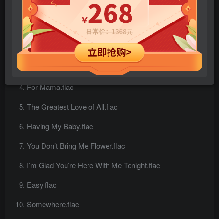
What a Wonderful World.flac
Smoke Gets In Your Eyes.flac
I Wish You Love.flac
For Mama.flac
The Greatest Love of All.flac
Having My Baby.flac
You Don’t Bring Me Flower.flac
I’m Glad You’re Here With Me Tonight.flac
Easy.flac
Somewhere.flac