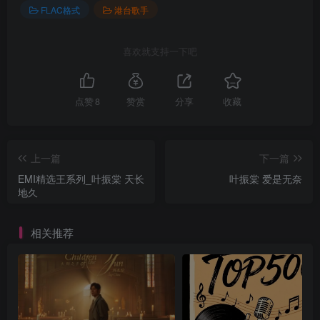
FLAC格式
港台歌手
喜欢就支持一下吧
点赞
8
赞赏
分享
收藏
上一篇
下一篇
EMI精选王系列_叶振棠 天长
叶振棠 爱是无奈
地久
相关推荐