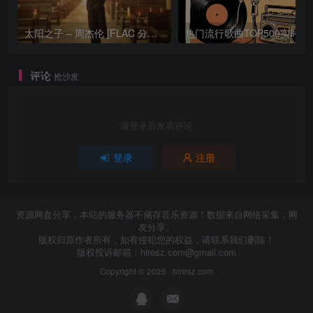
太阳之子 – 周杰伦 [FLAC 分轨 192Khz 24bit]
热门流行歌曲TOP500
评论
抢沙发
请登录后发表评论
登录
注册
资源网盘分享，本站的服务器不储存音乐资源！数据来自网络采集，网
友分享。
版权归原作者所有，如有侵犯您的权益，请联系我们删除！
版权投诉邮箱：
hiresz.com@gmail.com
Copyright © 2025 ·
hiresz.com