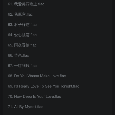
我爱美丽晚上.flac
我愿意.flac
君子好逑.flac
爱心跳荡.flac
雨夜香槟.flac
苦恋.flac
一讲到钱.flac
Do You Wanna Make Love.flac
I’d Really Love To See You Tonight.flac
How Deep Is Your Love.flac
All By Myself.flac