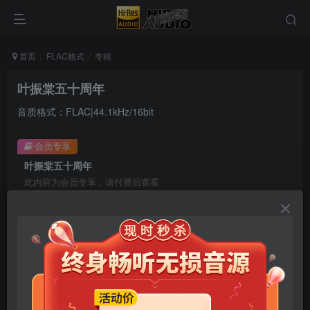
首页
FLAC格式
专辑
叶振棠五十周年
音质格式：FLAC|44.1kHz/16bit
会员专享
叶振棠五十周年
此内容为会员专享，请付费后查看
9.9
限时特惠
99
￥
￥
免费
免费
年卡会员
永久会员
立即购买
您当前未登录！建议登陆后购买，可保存购买订单