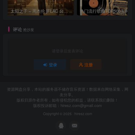
太阳之子 – 周杰伦 [FLAC 分轨 192Khz 24bit]
热门流行歌曲TOP500
评论
抢沙发
请登录后发表评论
登录
注册
资源网盘分享，本站的服务器不储存音乐资源！数据来自网络采集，网
友分享。
版权归原作者所有，如有侵犯您的权益，请联系我们删除！
版权投诉邮箱：
hiresz.com@gmail.com
Copyright © 2025 ·
hiresz.com