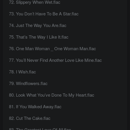
Slippery When Wet.flac
You Don’t Have To Be A Star.flac
Just The Way You Are.flac
That’s The Way I Like It.flac
One Man Woman _ One Woman Man.flac
You’ll Never Find Another Love Like Mine.flac
I Wish.flac
Windflowers.flac
Look What You’ve Done To My Heart.flac
If You Walked Away.flac
Cut The Cake.flac
The Greatest Love Of All.flac