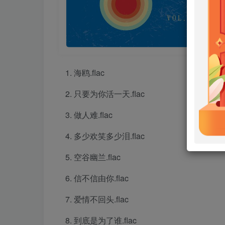
海鸥.flac
只要为你活一天.flac
做人难.flac
多少欢笑多少泪.flac
空谷幽兰.flac
信不信由你.flac
爱情不回头.flac
到底是为了谁.flac