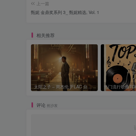
上一篇
甄妮 金鼎奖系列 3_ 甄妮精选, Vol. 1
相关推荐
太阳之子 – 周杰伦 [FLAC 分轨 192Khz 24bit]
评论
抢沙发