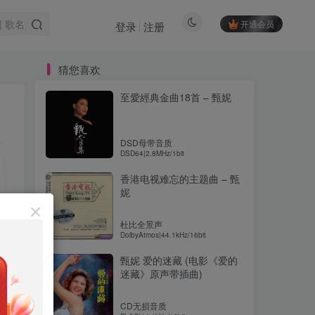
开通会员
登录
注册
猜您喜欢
至愛經典金曲18首 – 甄妮
DSD母带音质
DSD64|2.8MHz/1bit
香港电视难忘的主题曲 – 甄
妮
杜比全景声
DolbyAtmos|44.1kHz/16bit
甄妮 爱的迷藏 (电影《爱的
迷藏》原声带插曲)
CD无损音质