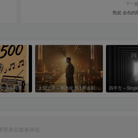
下一
甄妮 金色的
热门流行歌曲TOP500实时更新192khz/24bit【母带音质】
太阳之子 – 周杰伦 [5.1声道和192k母带]
四平方 – Sing
请登录后发表评论