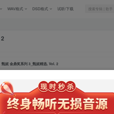
WAV格式
DSD格式
试听/下载
 2
甄妮 金鼎奖系列 3_甄妮精选, Vol. 2
此内容为会员专享，请付费后查看
9.9
限时特惠
99
￥
￥
免费
免费
年卡会员
永久会员