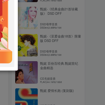
FLAC|44.1kHz/16bit
甄妮-《经典金曲21首珍藏
版》 DSD DFF
DSD母带音质
DSD64|2.8MHz/1bit
甄妮-《至爱金曲18首》限量
版 DSD DFF
DSD母带音质
DSD64|2.8MHz/1bit
甄妮 百份百经典.甄妮世纪
金曲精选
CD无损音质
FLAC|44.1kHz/16bit
甄妮 爱情长跑 (复刻版)