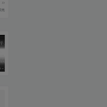
篇
阳光
le – 姚斯婷
The Silver Key – Crystal Viper