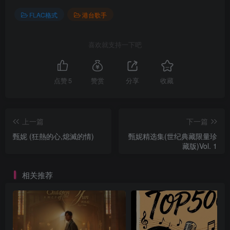
FLAC格式
港台歌手
喜欢就支持一下吧
点赞
5
赞赏
分享
收藏
上一篇
下一篇
甄妮 (狂熱的心,熄滅的情)
甄妮精选集(世纪典藏限量珍
藏版)Vol. 1
相关推荐