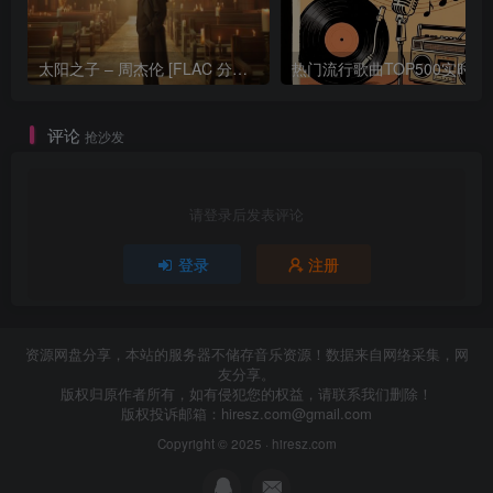
太阳之子 – 周杰伦 [FLAC 分轨 192Khz 24bit]
热门流行歌曲TOP500
评论
抢沙发
请登录后发表评论
登录
注册
资源网盘分享，本站的服务器不储存音乐资源！数据来自网络采集，网
友分享。
版权归原作者所有，如有侵犯您的权益，请联系我们删除！
版权投诉邮箱：
hiresz.com@gmail.com
Copyright © 2025 ·
hiresz.com