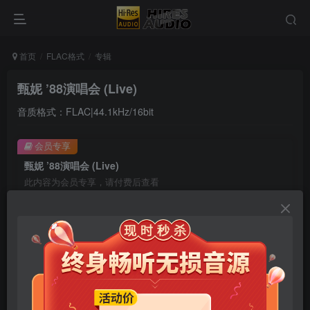
首页
FLAC格式
专辑
甄妮 ’88演唱会 (Live)
音质格式：FLAC|44.1kHz/16bit
会员专享
甄妮 ’88演唱会 (Live)
此内容为会员专享，请付费后查看
9.9
限时特惠
99
￥
￥
免费
免费
年卡会员
永久会员
立即购买
您当前未登录！建议登陆后购买，可保存购买订单