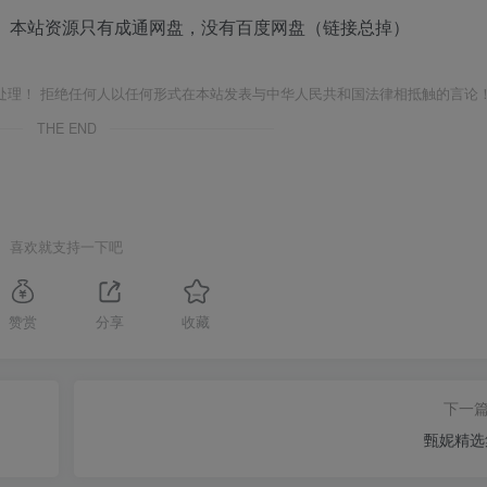
 本站资源只有成通网盘，没有百度网盘（链接总掉）
处理！ 拒绝任何人以任何形式在本站发表与中华人民共和国法律相抵触的言论
THE END
喜欢就支持一下吧
赞赏
分享
收藏
下一
甄妮精选