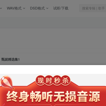
WAV格式
DSD格式
试听/下载
甄妮精选集1
此内容为会员专享，请付费后查看
9.9
限时特惠
99
￥
￥
免费
免费
年卡会员
永久会员