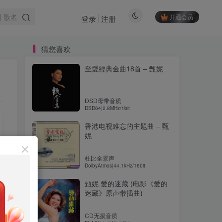
开通会员
登录
注册
猜您喜欢
至愛經典金曲18首 – 甄妮
DSD母带音质
DSD64|2.8MHz/1bit
香港电视难忘的主题曲 – 甄
妮
杜比全景声
DolbyAtmos|44.1kHz/16bit
甄妮 爱的迷藏 (电影《爱的
迷藏》原声带插曲)
CD无损音质