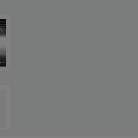
le – 姚斯婷
The Silver Key – Crystal Viper