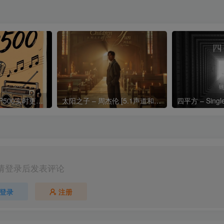
热门流行歌曲TOP500实时更新192khz/24bit【母带音质】
太阳之子 – 周杰伦 [5.1声道和192k母带]
四平方 – Sing
请登录后发表评论
登录
注册