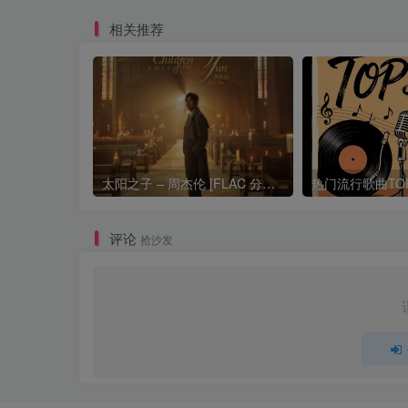
相关推荐
太阳之子 – 周杰伦 [FLAC 分轨 192Khz 24bit]
评论
抢沙发