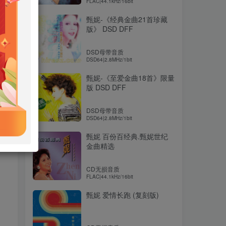
FLAC|44.1kHz/16bit
甄妮-《经典金曲21首珍藏
版》 DSD DFF
DSD母带音质
DSD64|2.8MHz/1bit
甄妮-《至爱金曲18首》限量
版 DSD DFF
DSD母带音质
DSD64|2.8MHz/1bit
甄妮 百份百经典.甄妮世纪
金曲精选
CD无损音质
FLAC|44.1kHz/16bit
甄妮 爱情长跑 (复刻版)