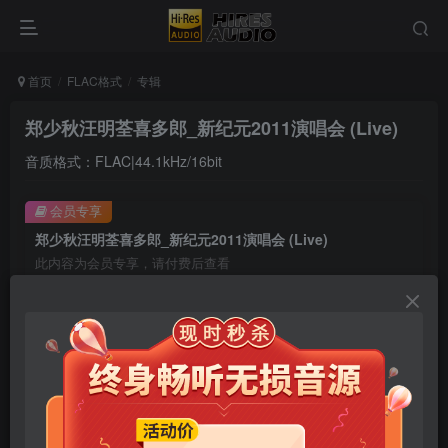
首页
FLAC格式
专辑
郑少秋汪明荃喜多郎_新纪元2011演唱会 (Live)
音质格式：FLAC|44.1kHz/16bit
会员专享
郑少秋汪明荃喜多郎_新纪元2011演唱会 (Live)
此内容为会员专享，请付费后查看
9.9
限时特惠
99
￥
￥
免费
免费
年卡会员
永久会员
立即购买
您当前未登录！建议登陆后购买，可保存购买订单