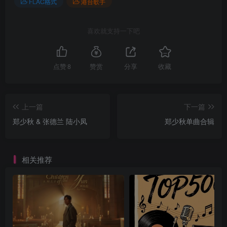
FLAC格式
港台歌手
喜欢就支持一下吧
点赞
8
赞赏
分享
收藏
上一篇
下一篇
郑少秋 & 张德兰 陆小凤
郑少秋单曲合辑
相关推荐