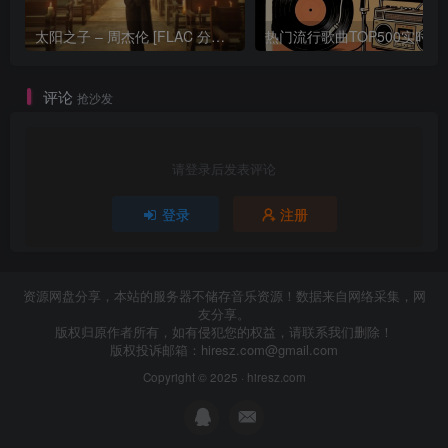
太阳之子 – 周杰伦 [FLAC 分轨 192Khz 24bit]
热门流行歌曲TOP500
评论
抢沙发
请登录后发表评论
登录
注册
资源网盘分享，本站的服务器不储存音乐资源！数据来自网络采集，网
友分享。
版权归原作者所有，如有侵犯您的权益，请联系我们删除！
版权投诉邮箱：
hiresz.com@gmail.com
Copyright © 2025 ·
hiresz.com