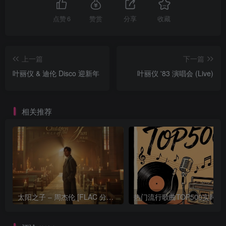
点赞
6
赞赏
分享
收藏
上一篇
下一篇
叶丽仪 & 迪伦 Disco 迎新年
叶丽仪 '83 演唱会 (Live)
相关推荐
太阳之子 – 周杰伦 [FLAC 分轨 192Khz 24bit]
热门流行歌曲TOP500