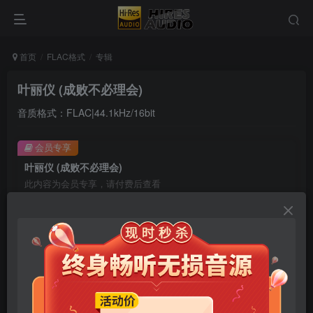
首页
FLAC格式
专辑
叶丽仪 (成败不必理会)
音质格式：FLAC|44.1kHz/16bit
会员专享
叶丽仪 (成败不必理会)
此内容为会员专享，请付费后查看
9.9
限时特惠
99
￥
￥
免费
免费
年卡会员
永久会员
立即购买
您当前未登录！建议登陆后购买，可保存购买订单