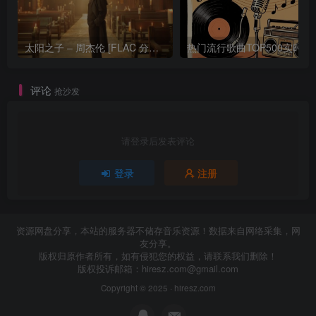
太阳之子 – 周杰伦 [FLAC 分轨 192Khz 24bit]
热门流行歌曲TOP500
评论
抢沙发
请登录后发表评论
登录
注册
资源网盘分享，本站的服务器不储存音乐资源！数据来自网络采集，网
友分享。
版权归原作者所有，如有侵犯您的权益，请联系我们删除！
版权投诉邮箱：
hiresz.com@gmail.com
Copyright © 2025 ·
hiresz.com