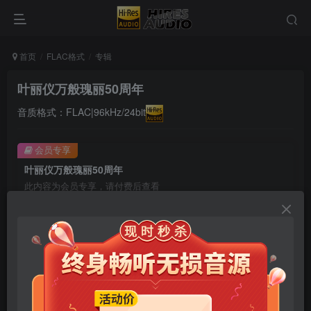
首页
FLAC格式
专辑
叶丽仪万般瑰丽50周年
音质格式：FLAC|96kHz/24bit
会员专享
叶丽仪万般瑰丽50周年
此内容为会员专享，请付费后查看
9.9
限时特惠
99
￥
￥
免费
免费
年卡会员
永久会员
立即购买
您当前未登录！建议登陆后购买，可保存购买订单