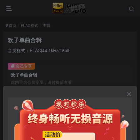
首页
FLAC格式
专辑
欢子单曲合辑
音质格式：FLAC|44.1kHz/16bit
会员专享
欢子单曲合辑
此内容为会员专享，请付费后查看
9.9
限时特惠
99
￥
￥
免费
免费
年卡会员
永久会员
立即购买
您当前未登录！建议登陆后购买，可保存购买订单