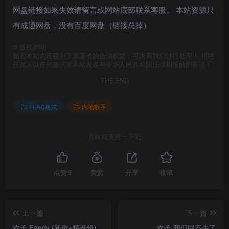
网盘链接如果失效请留言或网站底部联系客服。 本站资源只
有成通网盘，没有百度网盘（链接总掉）
©
版权声明
如若本站内容侵犯了原著者的合法权益，可联系我们进行处理！ 拒绝
任何人以任何形式在本站发表与中华人民共和国法律相抵触的言论！
THE END
FLAC格式
内地歌手
喜欢就支持一下吧
点赞
9
赞赏
分享
收藏
上一篇
下一篇
欢子 Fandy (新歌+精选辑)
欢子 我们回不去了