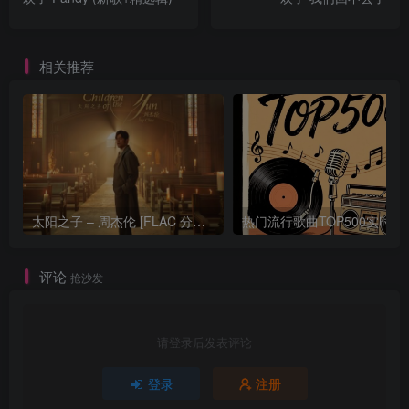
相关推荐
太阳之子 – 周杰伦 [FLAC 分轨 192Khz 24bit]
热门流行歌曲TOP500
评论
抢沙发
请登录后发表评论
登录
注册