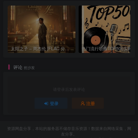
太阳之子 – 周杰伦 [FLAC 分轨 192Khz 24bit]
热门流行歌曲TOP500
评论
抢沙发
请登录后发表评论
登录
注册
资源网盘分享，本站的服务器不储存音乐资源！数据来自网络采集，网
友分享。