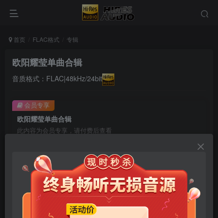
首页
FLAC格式
专辑
欧阳耀莹单曲合辑
音质格式：FLAC|48kHz/24bit
会员专享
欧阳耀莹单曲合辑
此内容为会员专享，请付费后查看
9.9
限时特惠
99
￥
￥
免费
免费
年卡会员
永久会员
立即购买
您当前未登录！建议登陆后购买，可保存购买订单