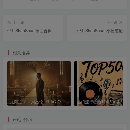
上一篇
下一篇
邵帅ShaoShuai单曲合辑
邵帅ShaoShuai 小屋笔记
相关推荐
太阳之子 – 周杰伦 [FLAC 分轨 192Khz 24bit]
热门流行歌曲TOP500
评论
抢沙发