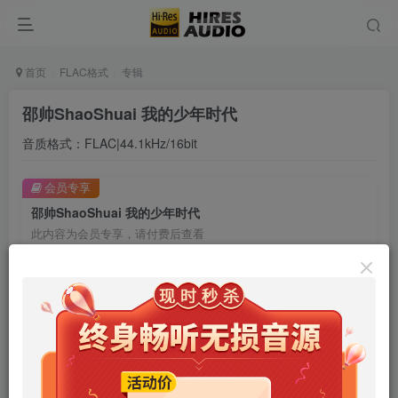
首页
FLAC格式
专辑
邵帅ShaoShuai 我的少年时代
音质格式：FLAC|44.1kHz/16bit
会员专享
邵帅ShaoShuai 我的少年时代
此内容为会员专享，请付费后查看
9.9
限时特惠
99
￥
￥
免费
免费
年卡会员
永久会员
立即购买
您当前未登录！建议登陆后购买，可保存购买订单