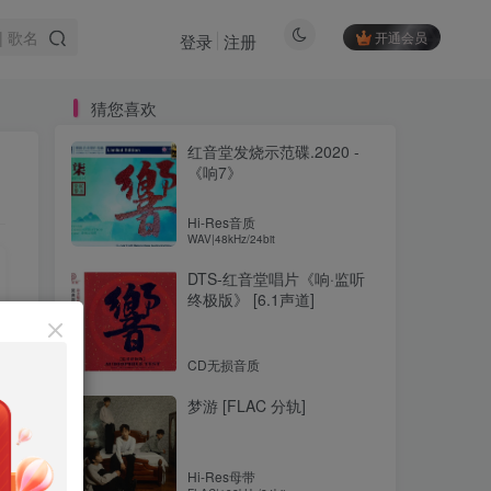
开通会员
登录
注册
猜您喜欢
红音堂发烧示范碟.2020 -
《响7》
Hi-Res音质
WAV|48kHz/24bit
DTS-红音堂唱片《响·监听
终极版》 [6.1声道]
CD无损音质
梦游 [FLAC 分轨]
Hi-Res母带