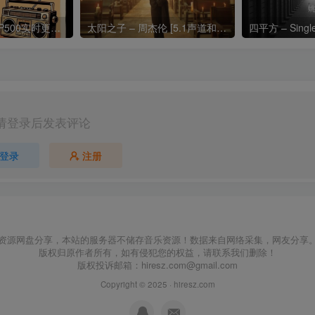
热门流行歌曲TOP500实时更新192khz/24bit【母带音质】
太阳之子 – 周杰伦 [5.1声道和192k母带]
四平方 – Sing
请登录后发表评论
登录
注册
资源网盘分享，本站的服务器不储存音乐资源！数据来自网络采集，网友分享
版权归原作者所有，如有侵犯您的权益，请联系我们删除！
版权投诉邮箱：
hiresz.com@gmail.com
Copyright © 2025 ·
hiresz.com