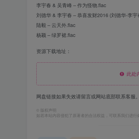
李宇春 & 吴青峰 – 作为怪物.flac
刘德华 & 李宇春 – 恭喜发财2016 (刘德华-李宇春
陆毅 – 云天外.flac
杨颖 – 绿罗裙.flac
资源下载地址：
此处
网盘链接如果失效请留言或网站底部联系客服。
©
版权声明
如若本站内容侵犯了原著者的合法权益，可联系我们进行