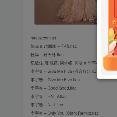
hiresz.com.txt
陈晓 & 赵丽颖 – 心情.flac
杜淳 – 云天外.flac
纪敏佳, 张靓颖, 周笔畅, 何洁 & 李宇春 – 大长今 (Li
李宇春 – Give Me Five (混音版).flac
李宇春 – Give Me Five.flac
李宇春 – Good Good.flac
李宇春 – HNTV.flac
李宇春 – N+1.flac
李宇春 – Only You (Clark Remix).flac