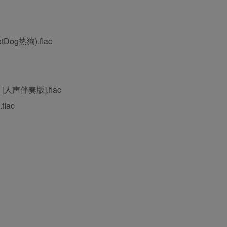
og热狗).flac
声伴奏版].flac
lac