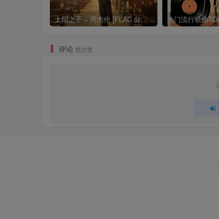
太阳之子 – 周杰伦 [FLAC 分轨 192Khz 24bit]
评论
抢沙发