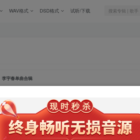
WAV格式
DSD格式
试听/下载
李宇春单曲合辑
此内容为会员专享，请付费后查看
9.9
限时特惠
99
￥
￥
免费
免费
年卡会员
永久会员