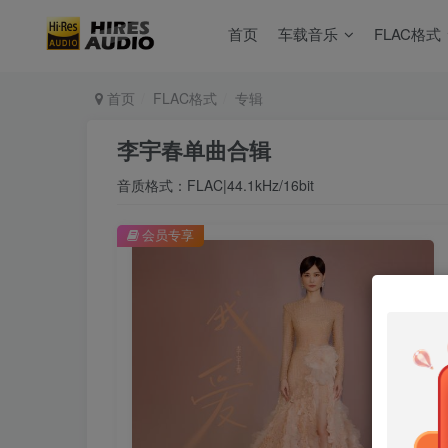
首页
车载音乐
FLAC格式
首页
FLAC格式
专辑
李宇春单曲合辑
音质格式：FLAC|44.1kHz/16bit
会员专享