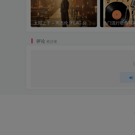
太阳之子 – 周杰伦 [FLAC 分轨 192Khz 24bit]
评论
抢沙发