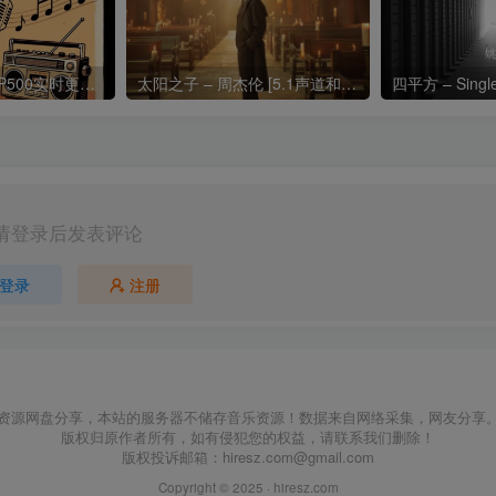
热门流行歌曲TOP500实时更新192khz/24bit【母带音质】
太阳之子 – 周杰伦 [5.1声道和192k母带]
四平方 – Sing
请登录后发表评论
登录
注册
资源网盘分享，本站的服务器不储存音乐资源！数据来自网络采集，网友分享
版权归原作者所有，如有侵犯您的权益，请联系我们删除！
版权投诉邮箱：
hiresz.com@gmail.com
Copyright © 2025 ·
hiresz.com