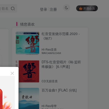
开通会员
登录
注册
猜您喜欢
红音堂发烧示范碟.2020 -
《响7》
Hi-Res音质
WAV|48kHz/24bit
DTS-红音堂唱片《响·监听
终极版》 [6.1声道]
CD无损音质
百万金曲1 [FLAC 分轨]
Hi-Res母带