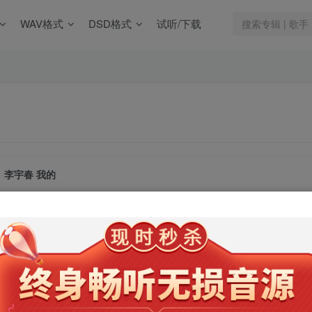
WAV格式
DSD格式
试听/下载
李宇春 我的
此内容为会员专享，请付费后查看
9.9
限时特惠
99
￥
￥
免费
免费
年卡会员
永久会员