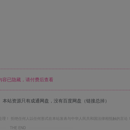
内容已隐藏，请付费后查看
 本站资源只有成通网盘，没有百度网盘（链接总掉）
处理！ 拒绝任何人以任何形式在本站发表与中华人民共和国法律相抵触的言论
THE END