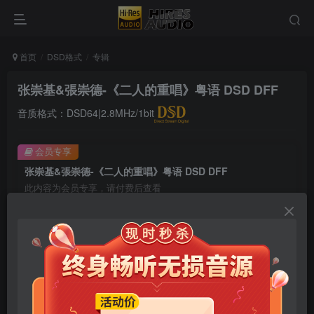
首页
DSD格式
专辑
张崇基&張崇德-《二人的重唱》粤语 DSD DFF
音质格式：DSD64|2.8MHz/1bit
会员专享
张崇基&張崇德-《二人的重唱》粤语 DSD DFF
此内容为会员专享，请付费后查看
9.9
限时特惠
99
￥
￥
免费
免费
年卡会员
永久会员
立即购买
您当前未登录！建议登陆后购买，可保存购买订单