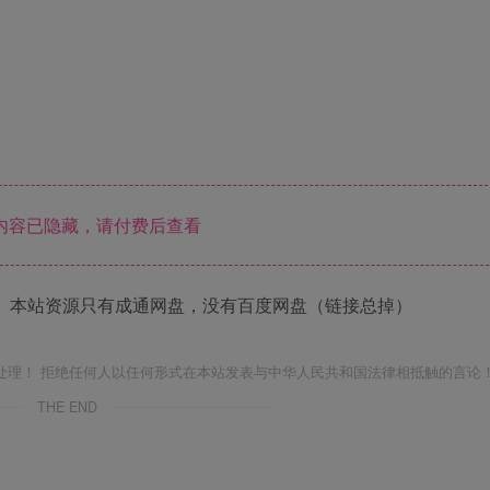
内容已隐藏，请付费后查看
 本站资源只有成通网盘，没有百度网盘（链接总掉）
处理！ 拒绝任何人以任何形式在本站发表与中华人民共和国法律相抵触的言论
THE END