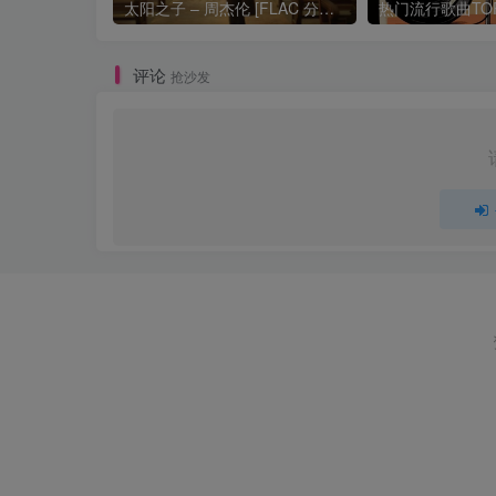
太阳之子 – 周杰伦 [FLAC 分轨 192Khz 24bit]
评论
抢沙发