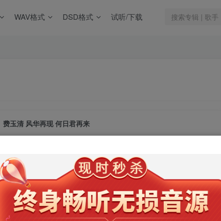
WAV格式
DSD格式
试听/下载
费玉清 风华再现 何日君再来
此内容为会员专享，请付费后查看
9.9
限时特惠
99
￥
￥
免费
免费
年卡会员
永久会员