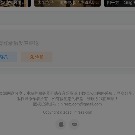
热门流行歌曲TOP500实时更新192khz/24bit【母带音质】
太阳之子 – 周杰伦 [5.1声道和192k母带]
四平方 – Sing
请登录后发表评论
登录
注册
资源网盘分享，本站的服务器不储存音乐资源！数据来自网络采集，网友分享
版权归原作者所有，如有侵犯您的权益，请联系我们删除！
版权投诉邮箱：
hiresz.com@gmail.com
Copyright © 2025 ·
hiresz.com