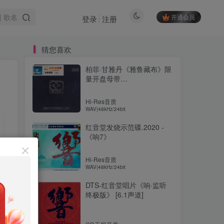
开通会员
登录
注册
猜您喜欢
柏菲·甘雅丹《雅鲁藏布》限
量开盘母带
ORMCD[WAV+分轨]
Hi-Res音质
WAV|48kHz/24bit
红音堂发烧示范碟.2020 -
《响7》
Hi-Res音质
WAV|48kHz/24bit
DTS-红音堂唱片《响·监听
终极版》 [6.1声道]