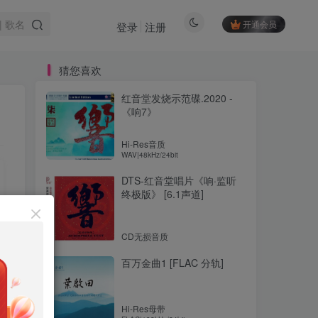
开通会员
登录
注册
猜您喜欢
红音堂发烧示范碟.2020 -
《响7》
Hi-Res音质
WAV|48kHz/24bit
DTS-红音堂唱片《响·监听
终极版》 [6.1声道]
CD无损音质
百万金曲1 [FLAC 分轨]
Hi-Res母带