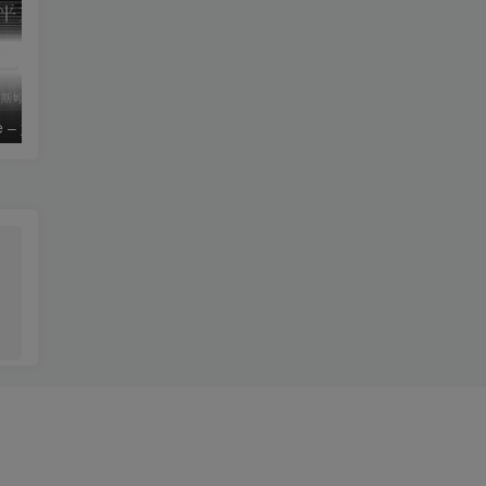
le – 姚斯婷
The Silver Key – Crystal Viper
。