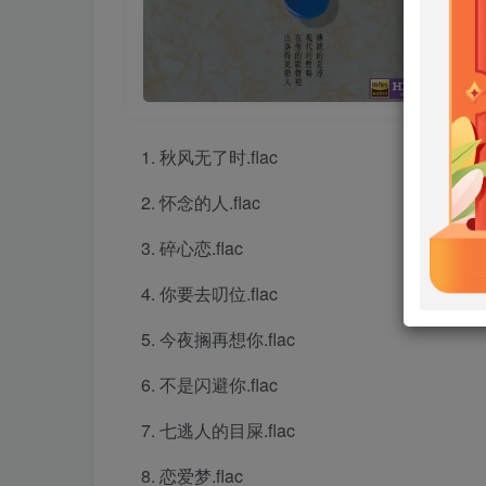
秋风无了时.flac
怀念的人.flac
碎心恋.flac
你要去叨位.flac
今夜搁再想你.flac
不是闪避你.flac
七逃人的目屎.flac
恋爱梦.flac