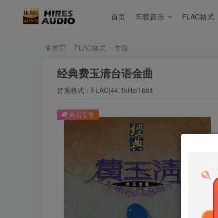
首页
车载音乐
FLAC格式
首页
FLAC格式
专辑
经典费玉清台语金曲
音质格式：FLAC|44.1kHz/16bit
会员专享