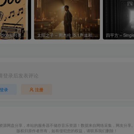
热门流行歌曲TOP500实时更新192khz/24bit【母带音质】
太阳之子 – 周杰伦 [5.1声道和192k母带]
四平方 – Sing
请登录后发表评论
登录
注册
资源网盘分享，本站的服务器不储存音乐资源！数据来自网络采集，网友分享
版权归原作者所有，如有侵犯您的权益，请联系我们删除！