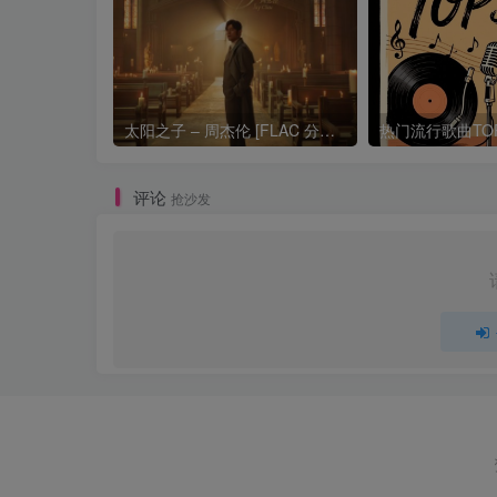
太阳之子 – 周杰伦 [FLAC 分轨 192Khz 24bit]
评论
抢沙发