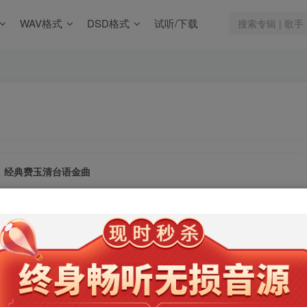
WAV格式
DSD格式
试听/下载
经典费玉清台语金曲
此内容为会员专享，请付费后查看
9.9
限时特惠
99
￥
￥
免费
免费
年卡会员
永久会员