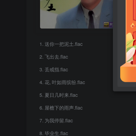
送你一把泥土.flac
飞出去.flac
丢戒指.flac
花, 叶如雨缤纷.flac
夏日几时来.flac
屋檐下的雨声.flac
为我停留.flac
毕业生.flac