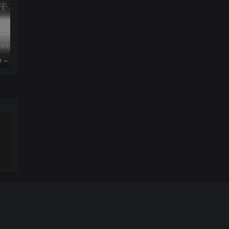
le – 姚斯婷
The Silver Key – Crystal Viper
。