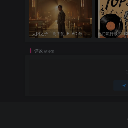
太阳之子 – 周杰伦 [FLAC 分轨 192Khz 24bit]
评论
抢沙发