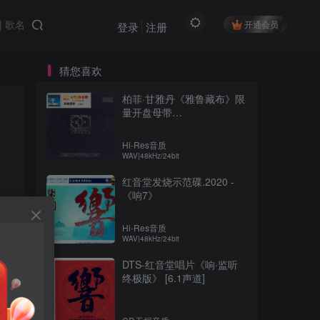
开通会员
登录
注册
猜您喜欢
柏菲·甘雅丹《雅鲁藏布》限
量开盘母带
ORMCD[WAV+分轨]
Hi-Res音质
WAV|48kHz/24bit
红音堂发烧示范碟.2020 -
《响7》
Hi-Res音质
WAV|48kHz/24bit
DTS-红音堂唱片《响·监听
终极版》 [6.1声道]