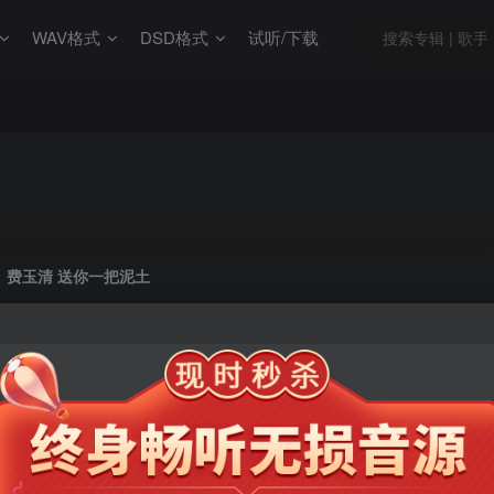
WAV格式
DSD格式
试听/下载
费玉清 送你一把泥土
此内容为会员专享，请付费后查看
9.9
限时特惠
99
￥
￥
免费
免费
年卡会员
永久会员