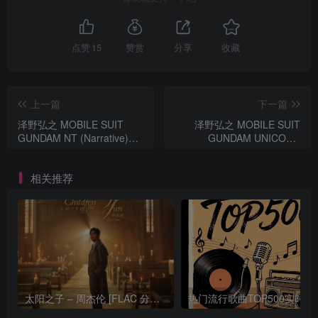
点赞
15
赞赏
分享
收藏
上一篇
下一篇
泽野弘之 MOBILE SUIT
泽野弘之 MOBILE SUIT
GUNDAM NT (Narrative)
GUNDAM UNICORN
Original Motion Picture
Original Motion Picture
Soundtrack
Soundtrack 1
相关推荐
太阳之子 – 周杰伦 [FLAC 分轨 192Khz 24bit]
热门流行歌曲TOP500