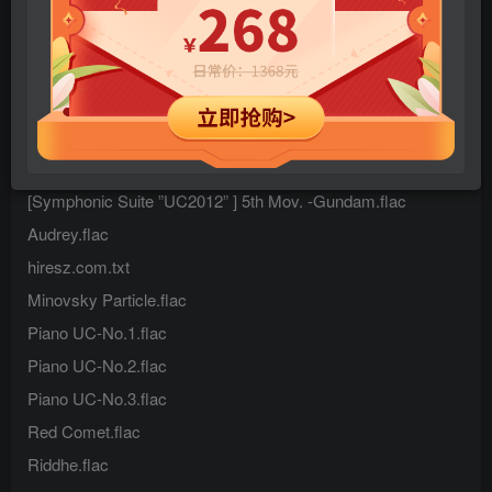
您当前未登录！建议登陆后购买，可保存购买订单
[Symphonic Suite ”UC2012” ] 1st Mov. -Banshee.flac
[Symphonic Suite ”UC2012” ] 2nd Mov. -Psycho-Field.flac
[Symphonic Suite ”UC2012” ] 3rd Mov. -Angelo.flac
[Symphonic Suite ”UC2012” ] 4th Mov. -Neo Zeon.flac
[Symphonic Suite ”UC2012” ] 5th Mov. -Gundam.flac
Audrey.flac
hiresz.com.txt
Minovsky Particle.flac
Piano UC-No.1.flac
Piano UC-No.2.flac
Piano UC-No.3.flac
Red Comet.flac
Riddhe.flac