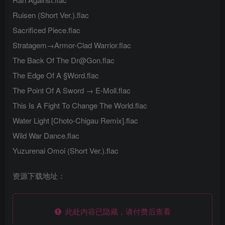
Ruisen (Short Ver.).flac
Sacrificed Piece.flac
Stratagem→Armor-Clad Warrior.flac
The Back Of The
Dr@Gon.flac
The Edge Of A §Word.flac
The Point Of A Sword → E-Moll.flac
This Is A Fight To Change The World.flac
Water Light [Choto-Chigau Remix].flac
Wild War Dance.flac
Yuzurenai Omoi (Short Ver.).flac
资源下载地址：
此处内容已隐藏，请付费后查看