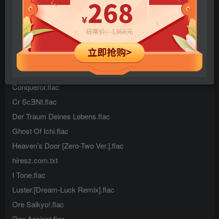
@-2-Ki!!.flac
B∀Ttl∃Field$.flac
Blaze [Zero-Two Ver.].flac
Bpm120.flac
Conqueror.flac
Cr Sc∃Nt.flac
Der Traum Deines Lebens.flac
Ghost Of Ichi.flac
Heaven’s Door [Zero-Two Ver.].flac
hiresz.com.txt
I Tone.flac
Luster.[Dream-Luck Remix].flac
Ore Saikyo!.flac
Ran Against.flac