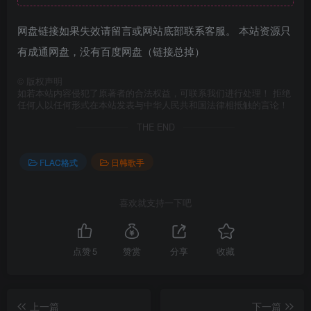
网盘链接如果失效请留言或网站底部联系客服。 本站资源只
有成通网盘，没有百度网盘（链接总掉）
©
版权声明
如若本站内容侵犯了原著者的合法权益，可联系我们进行处理！ 拒绝
任何人以任何形式在本站发表与中华人民共和国法律相抵触的言论！
THE END
FLAC格式
日韩歌手
喜欢就支持一下吧
点赞
5
赞赏
分享
收藏
上一篇
下一篇