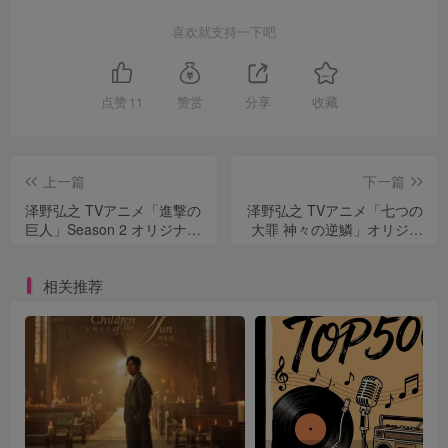
喜欢就支持一下吧
点赞
11
赞赏
分享
收藏
上一篇
下一篇
泽野弘之 TVアニメ「進撃の
泽野弘之 TVアニメ「七つの
巨人」Season 2 オリジナル
大罪 神々の逆鱗」オリジナ
サウンドトラック
ル・サウンドトラック
相关推荐