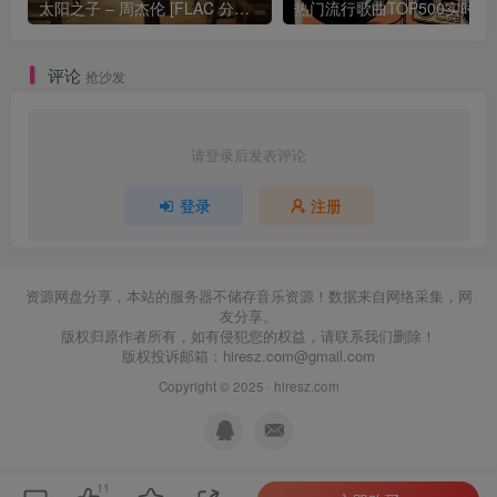
太阳之子 – 周杰伦 [FLAC 分轨 192Khz 24bit]
热门流行歌曲TOP500
评论
抢沙发
请登录后发表评论
登录
注册
资源网盘分享，本站的服务器不储存音乐资源！数据来自网络采集，网
友分享。
版权归原作者所有，如有侵犯您的权益，请联系我们删除！
版权投诉邮箱：
hiresz.com@gmail.com
Copyright © 2025 ·
hiresz.com
11