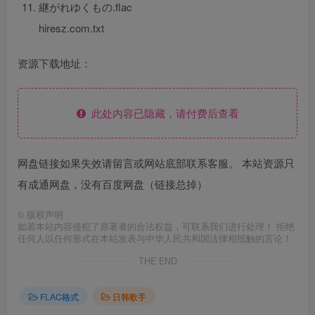
継がれゆくもの.flac
hiresz.com.txt
资源下载地址：
此处内容已隐藏，请付费后查看
网盘链接如果失效请留言或网站底部联系客服。 本站资源只
有成通网盘，没有百度网盘（链接总掉）
©
版权声明
如若本站内容侵犯了原著者的合法权益，可联系我们进行处理！ 拒绝
任何人以任何形式在本站发表与中华人民共和国法律相抵触的言论！
THE END
FLAC格式
日韩歌手