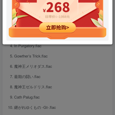
TSADS-FP1.flac
混沌の王.flac
Indra.flac
In Purgatory.flac
Gowther’s Trick.flac
魔神王メリオダス.flac
最期の闘い.flac
魔神王ゼルドリス.flac
Cath Palug.flac
継がれゆくもの -Gt-.flac