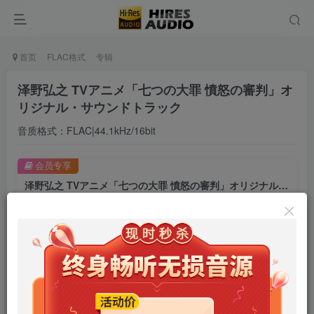
首页
FLAC格式
专辑
泽野弘之 TVアニメ「七つの大罪 憤怒の審判」オ
リジナル・サウンドトラック
音质格式：FLAC|44.1kHz/16bit
会员专享
泽野弘之 TVアニメ「七つの大罪 憤怒の審判」オリジナル・サウンドトラック
此内容为会员专享，请付费后查看
9.9
限时特惠
99
￥
￥
免费
免费
年卡会员
永久会员
立即购买
您当前未登录！建议登陆后购买，可保存购买订单