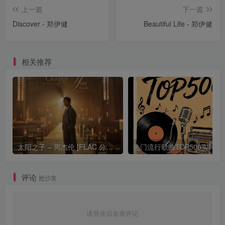
上一篇
下一篇
Discover - 郑伊健
Beautiful Life - 郑伊健
相关推荐
太阳之子 – 周杰伦 [FLAC 分轨 192Khz 24bit]
热门流行歌曲TOP500
评论
抢沙发
请登录后发表评论