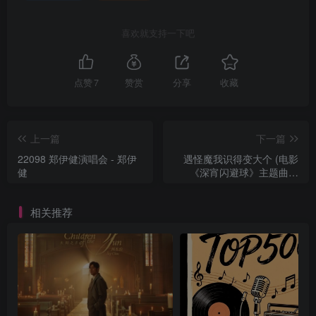
喜欢就支持一下吧
点赞
7
赞赏
分享
收藏
上一篇
下一篇
22098 郑伊健演唱会 - 郑伊
遇怪魔我识得变大个 (电影
健
《深宵闪避球》主题曲) -
Single - 郑伊健
相关推荐