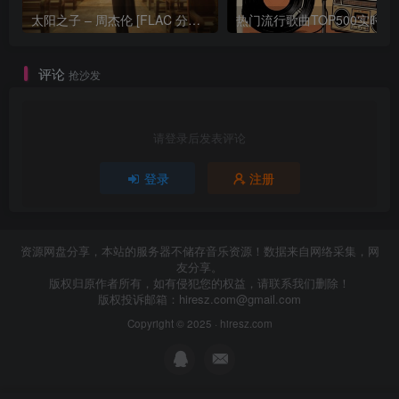
太阳之子 – 周杰伦 [FLAC 分轨 192Khz 24bit]
热门流行歌曲TOP500
评论
抢沙发
请登录后发表评论
登录
注册
资源网盘分享，本站的服务器不储存音乐资源！数据来自网络采集，网
友分享。
版权归原作者所有，如有侵犯您的权益，请联系我们删除！
版权投诉邮箱：
hiresz.com@gmail.com
Copyright © 2025 ·
hiresz.com