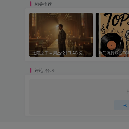
相关推荐
太阳之子 – 周杰伦 [FLAC 分轨 192Khz 24bit]
评论
抢沙发