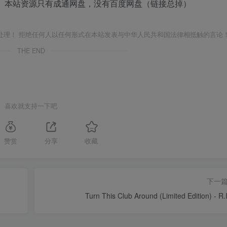
 本站资源只有成通网盘，没有百度网盘（链接总掉）
处理！ 拒绝任何人以任何形式在本站发表与中华人民共和国法律相抵触的言论
THE END
喜欢就支持一下吧
赞赏
分享
收藏
下一
Turn This Club Around (Limited Edition) - R.