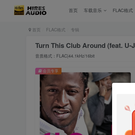
首页
车载音乐
FLAC格式
首页
FLAC格式
专辑
Turn This Club Around (feat. U-J
音质格式：FLAC|44.1kHz/16bit
会员专享