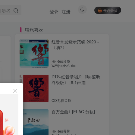
开通会员
登录
注册
猜您喜欢
红音堂发烧示范碟.2020 -
《响7》
Hi-Res音质
WAV|48kHz/24bit
DTS-红音堂唱片《响·监听
终极版》 [6.1声道]
CD无损音质
百万金曲1 [FLAC 分轨]
Hi-Res母带