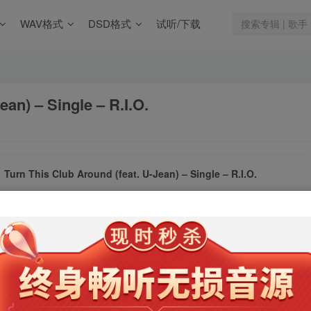
WAV格式
DSD格式
试听/下载
ean) – Single – R.I.O.
Turn This Club Around (feat. U-Jean) – Single – R.I.O.
此内容为会员专享，请付费后查看
9.9
限时特惠
99
￥
￥
免费
免费
年卡会员
永久会员