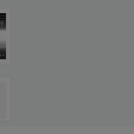
le – 姚斯婷
The Silver Key – Crystal Viper