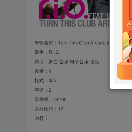
专辑名称：Turn This Club Around (feat. U-Jean
歌手：R.I.O.
类型：舞曲 音乐 电子音乐 摇滚
数量：4
格式：flac
声道：2
采样率：44100
采样比特：16
内容：