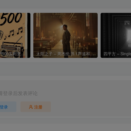
热门流行歌曲TOP500实时更新192khz/24bit【母带音质】
太阳之子 – 周杰伦 [5.1声道和192k母带]
四平方 – Sing
请登录后发表评论
登录
注册