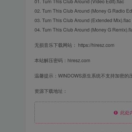
01. Turn This Club Around (Video Edit).flac
02. Turn This Club Around (Money G Radio Edit
03. Turn This Club Around (Extended Mix).flac
04. Turn This Club Around (Money G Remix).fl
无损音乐下载网站： https://hiresz.com
本站解压密码：hiresz.com
温馨提示：WINDOWS原生系统不支持加密的
资源下载地址：
此处