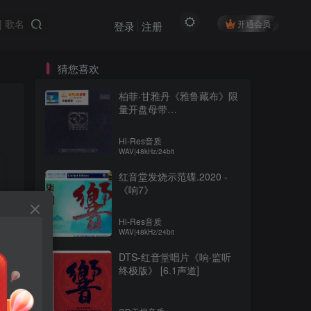
开通会员
登录
注册
猜您喜欢
柏菲·甘雅丹《雅鲁藏布》限
量开盘母带
ORMCD[WAV+分轨]
Hi-Res音质
WAV|48kHz/24bit
红音堂发烧示范碟.2020 -
《响7》
Hi-Res音质
WAV|48kHz/24bit
DTS-红音堂唱片《响·监听
终极版》 [6.1声道]