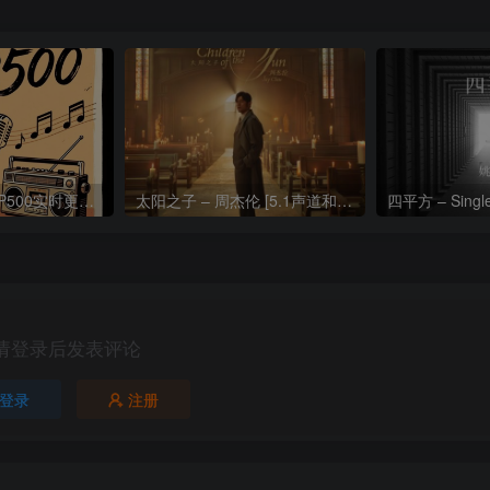
热门流行歌曲TOP500实时更新192khz/24bit【母带音质】
太阳之子 – 周杰伦 [5.1声道和192k母带]
四平方 – Sing
请登录后发表评论
登录
注册