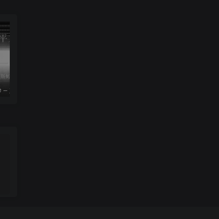
le – 姚斯婷
The Silver Key – Crystal Viper