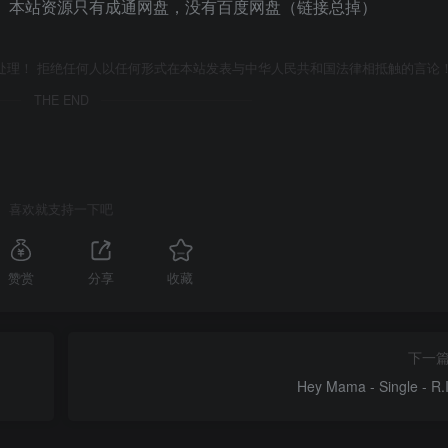
 本站资源只有成通网盘，没有百度网盘（链接总掉）
处理！ 拒绝任何人以任何形式在本站发表与中华人民共和国法律相抵触的言论
THE END
喜欢就支持一下吧
赞赏
分享
收藏
下一
Hey Mama - Single - R.