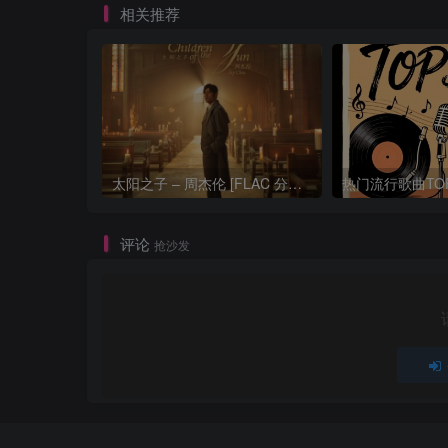
相关推荐
太阳之子 – 周杰伦 [FLAC 分轨 192Khz 24bit]
评论
抢沙发