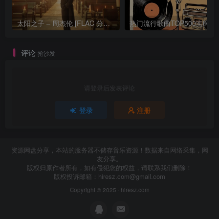
太阳之子 – 周杰伦 [FLAC 分轨 192Khz 24bit]
热门流行歌曲TOP500
评论
抢沙发
请登录后发表评论
登录
注册
资源网盘分享，本站的服务器不储存音乐资源！数据来自网络采集，网
友分享。
版权归原作者所有，如有侵犯您的权益，请联系我们删除！
版权投诉邮箱：
hiresz.com@gmail.com
Copyright © 2025 ·
hiresz.com