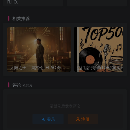
R.I.O.
相关推荐
太阳之子 – 周杰伦 [FLAC 分轨 192Khz 24bit]
热门流行歌曲TOP500
评论
抢沙发
请登录后发表评论
登录
注册