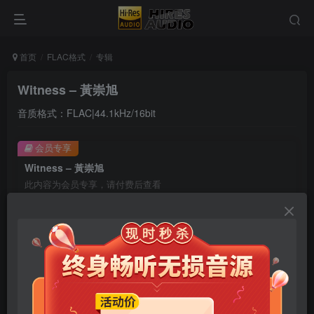
首页
FLAC格式
专辑
Witness – 黃崇旭
音质格式：FLAC|44.1kHz/16bit
会员专享
Witness – 黃崇旭
此内容为会员专享，请付费后查看
9.9
限时特惠
99
￥
￥
免费
免费
年卡会员
永久会员
立即购买
您当前未登录！建议登陆后购买，可保存购买订单