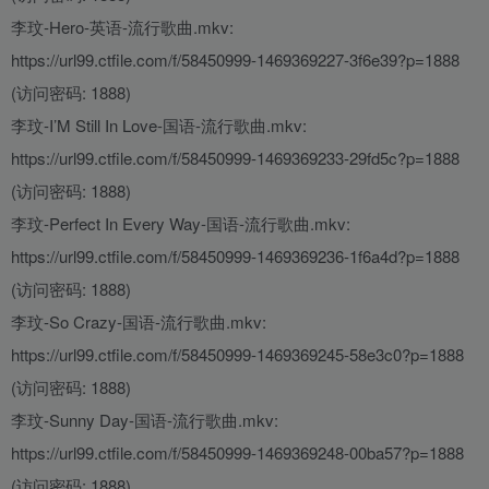
李玟-Hero-英语-流行歌曲.mkv:
https://url99.ctfile.com/f/58450999-1469369227-3f6e39?p=1888
(访问密码: 1888)
李玟-I’M Still In Love-国语-流行歌曲.mkv:
https://url99.ctfile.com/f/58450999-1469369233-29fd5c?p=1888
(访问密码: 1888)
李玟-Perfect In Every Way-国语-流行歌曲.mkv:
https://url99.ctfile.com/f/58450999-1469369236-1f6a4d?p=1888
(访问密码: 1888)
李玟-So Crazy-国语-流行歌曲.mkv:
https://url99.ctfile.com/f/58450999-1469369245-58e3c0?p=1888
(访问密码: 1888)
李玟-Sunny Day-国语-流行歌曲.mkv:
https://url99.ctfile.com/f/58450999-1469369248-00ba57?p=1888
(访问密码: 1888)