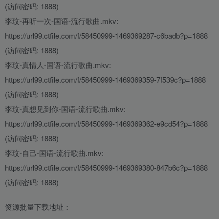
(访问密码: 1888)
李玟-再听一次-国语-流行歌曲.mkv:
https://url99.ctfile.com/f/58450999-1469369287-c6badb?p=1888
(访问密码: 1888)
李玟-真情人-国语-流行歌曲.mkv:
https://url99.ctfile.com/f/58450999-1469369359-7f539c?p=1888
(访问密码: 1888)
李玟-真想见到你-国语-流行歌曲.mkv:
https://url99.ctfile.com/f/58450999-1469369362-e9cd54?p=1888
(访问密码: 1888)
李玟-自己-国语-流行歌曲.mkv:
https://url99.ctfile.com/f/58450999-1469369380-847b6c?p=1888
(访问密码: 1888)
资源批量下载地址：