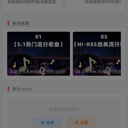
卓依婷600部MV超清修复版
经典老歌MV(800首)
相关推荐
车载音乐各种格式支持情况试听
05【Hi-Res 经典流行歌曲】
评论
抢沙发
请登录后发表评论
登录
注册