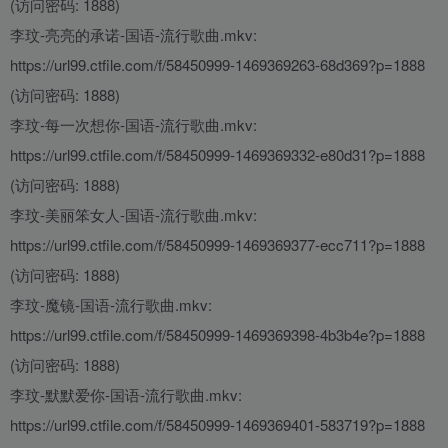
(访问密码: 1888)
李玟-亮亮的承诺-国语-流行歌曲.mkv:
https://url99.ctfile.com/f/58450999-1469369263-68d369?p=1888
(访问密码: 1888)
李玟-每一次想你-国语-流行歌曲.mkv:
https://url99.ctfile.com/f/58450999-1469369332-e80d31?p=1888
(访问密码: 1888)
李玟-美丽笨女人-国语-流行歌曲.mkv:
https://url99.ctfile.com/f/58450999-1469369377-ecc711?p=1888
(访问密码: 1888)
李玟-魔镜-国语-流行歌曲.mkv:
https://url99.ctfile.com/f/58450999-1469369398-4b3b4e?p=1888
(访问密码: 1888)
李玟-默默爱你-国语-流行歌曲.mkv:
https://url99.ctfile.com/f/58450999-1469369401-583719?p=1888