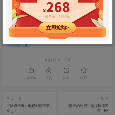
有成通网盘，没有百度网盘（链接总掉）
©
版权声明
如若本站内容侵犯了原著者的合法权益，可联系我们进行处理！ 拒绝
任何人以任何形式在本站发表与中华人民共和国法律相抵触的言论！
THE END
试听/下载
喜欢就支持一下吧
点赞
6
赞赏
分享
收藏
上一篇
下一篇
《陆贞传奇》电视剧原声带 -
《妻子的秘密》电视剧原声
Single
带 - EP