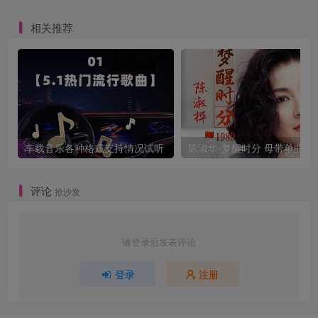
相关推荐
车载音乐各种格式支持情况试听
陈淑华-梦醒时
评论
抢沙发
请登录后发表评论
登录
注册