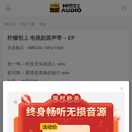
首页
试听/下载
专辑
柠檬初上 电视剧原声带 – EP
音质格式：WAV|44.1kHz/16bit
曾一鸣 – 时光尽头的恋人.wav
郁可唯 – 爱情是青春的旅行.wav
张磊 – 相爱恨晚.wav
柠檬初上 电视剧原声带 – EP
下载
网盘链接如果失效请留言或网站底部联系客服。 本站资源只