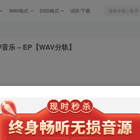
WAV格式
DSD格式
试听/下载
乐 – EP【WAV分轨】
 – EP
下载
 本站资源只有成通网盘，没有百度网盘（链接总掉）