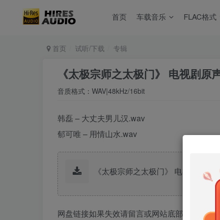
首页
车载音乐
FLAC格式
首页
试听/下载
专辑
《太极宗师之太极门》 电视剧原声音
音质格式：WAV|48kHz/16bit
韩磊 – 大丈夫男儿汉.wav
郁可唯 – 用情山水.wav
《太极宗师之太极门》 电视剧原声音乐
网盘链接如果失效请留言或网站底部联系客服。