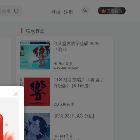
开通会员
登录
注册
猜您喜欢
红音堂发烧示范碟.2020 -
《响7》
Hi-Res音质
WAV|48kHz/24bit
DTS-红音堂唱片《响·监听
终极版》 [6.1声道]
CD无损音质
演.说.家 [FLAC 分轨]
Hi-Res母带