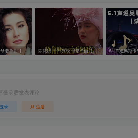
陈淑华-梦醒时分 母带单曲【试听】
陈慧娴-千千阙歌 母带单曲【试听】
请登录后发表评论
登录
注册