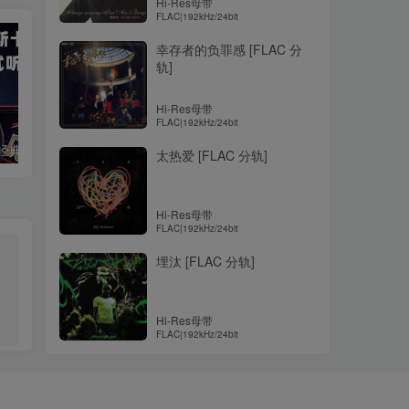
Hi-Res母带
FLAC|192kHz/24bit
幸存者的负罪感 [FLAC 分
轨]
Hi-Res母带
FLAC|192kHz/24bit
5.1声道奥斯卡经典歌曲【试听】
孙露 – 车站【flac 48khz/24bit】
蔡琴 – 渡
太热爱 [FLAC 分轨]
Hi-Res母带
FLAC|192kHz/24bit
埋汰 [FLAC 分轨]
Hi-Res母带
FLAC|192kHz/24bit