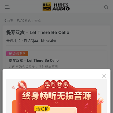
首页
FLAC格式
专辑
提琴双杰 – Let There Be Cello
音质格式：FLAC|44.1kHz/24bit
会员专享
提琴双杰 – Let There Be Cello
此内容为会员专享，请付费后查看
9.9
限时特惠
99
￥
￥
免费
免费
年卡会员
永久会员
立即购买
您当前未登录！建议登陆后购买，可保存购买订单