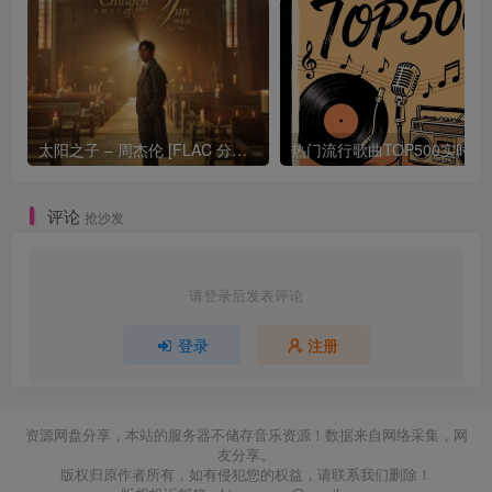
太阳之子 – 周杰伦 [FLAC 分轨 192Khz 24bit]
热门流行歌曲TOP500
评论
抢沙发
请登录后发表评论
登录
注册
资源网盘分享，本站的服务器不储存音乐资源！数据来自网络采集，网
友分享。
版权归原作者所有，如有侵犯您的权益，请联系我们删除！