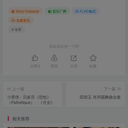
Sony Classical
音乐厂牌
FLAC格式
古典音乐
# 专享
喜欢就支持一下吧
点赞
9
赞赏
分享
收藏
上一篇
下一篇
小菅优 - 贝多芬《悲怆》
田碧玉 肖邦圆舞曲合集
（Pathétique）、《月光》
相关推荐