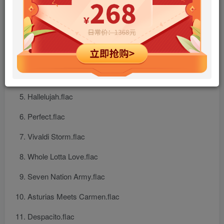
Concept2.flac
Eye of the Tiger.flac
Pirates of the Caribbean.flac
Cadenza.flac
Hallelujah.flac
Perfect.flac
Vivaldi Storm.flac
Whole Lotta Love.flac
Seven Nation Army.flac
Asturias Meets Carmen.flac
Despacito.flac