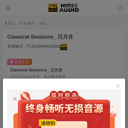
首页
FLAC格式
专辑
Classical Sessions_ 汪月含
音质格式：FLAC|96kHz/24bit
会员专享
Classical Sessions_ 汪月含
此内容为会员专享，请付费后查看
9.9
限时特惠
99
￥
￥
免费
免费
年卡会员
永久会员
立即购买
您当前未登录！建议登陆后购买，可保存购买订单