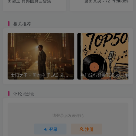
田碧玉 肖邦圆舞曲合集
藤田真央 - 72 Preludes
相关推荐
太阳之子 – 周杰伦 [FLAC 分轨 192Khz 24bit]
热门流行歌曲TOP500
评论
抢沙发
请登录后发表评论
登录
注册