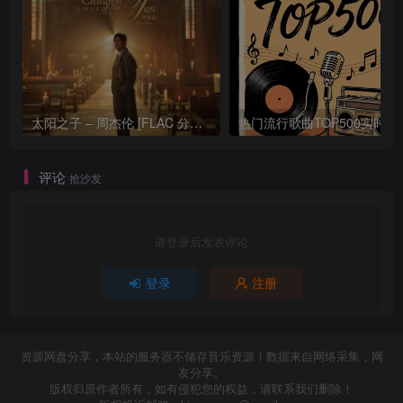
太阳之子 – 周杰伦 [FLAC 分轨 192Khz 24bit]
热门流行歌曲TOP500
评论
抢沙发
请登录后发表评论
登录
注册
资源网盘分享，本站的服务器不储存音乐资源！数据来自网络采集，网
友分享。
版权归原作者所有，如有侵犯您的权益，请联系我们删除！