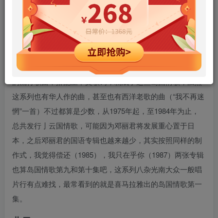
您当前未登录！建议登陆后购买，可保存购买订单
简介 · · · · · ·
岛国情歌系列专辑，主要是由唱片公司选了一些日人写
的流行歌曲，搭配上中文歌词，就成了这些岛国情歌，虽然
这系列也有华人作的曲，甚至也有西洋老歌的曲（“我不再迷
惘”一首）不过都算是少数，从1975年起，至1984年为止，
总共发行亅云国情歌，可能因为邓丽君将发展重心置于日
本，之后邓丽君的国语专辑也越来越少，其实按照同样的制
作式，我觉得偿还（1985），我只在乎你（1987）两张专辑
也算岛国情歌第九和第十集吧，这系列八杂光南大众一般唱
片行有点难找，最常看到的就是喜马拉雅出的岛国情歌第一
集。