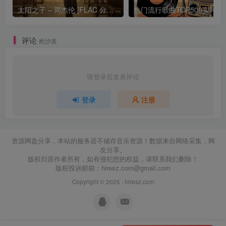
太阳之子 – 周杰伦 [FLAC 分轨 192Khz 24bit]
热门流行歌曲TOP500
评论
抢沙发
请登录后发表评论
登录
注册
资源网盘分享，本站的服务器不储存音乐资源！数据来自网络采集，网
友分享。
版权归原作者所有，如有侵犯您的权益，请联系我们删除！
版权投诉邮箱：
hiresz.com@gmail.com
Copyright © 2025 ·
hiresz.com