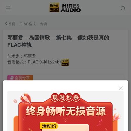
首页
FLAC格式
专辑
邓丽君 – 岛国情歌 – 第七集 – 假如我是真的
FLAC整轨
艺术家：邓丽君
音质格式：FLAC|96kHz/24bit
会员专享
邓丽君 – 岛国情歌 – 第七集 – 假如我是真的 FLAC整轨
此内容为会员专享，请付费后查看
9.9
限时特惠
99
￥
￥
免费
免费
年卡会员
永久会员
立即购买