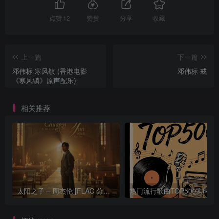
点赞
12
赞赏
分享
收藏
上一篇
下一篇
邓伟标 寒风镇 (香港电影
邓伟标 戒
《寒风镇》原声配乐)
相关推荐
太阳之子 – 周杰伦 [FLAC 分轨 192Khz 24bit]
热门流行歌曲TOP500