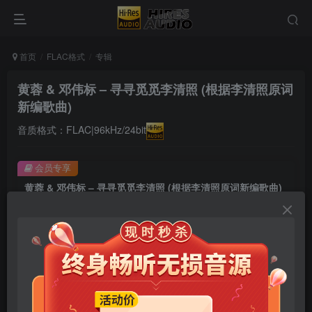
首页
FLAC格式
专辑
黄蓉 & 邓伟标 – 寻寻觅觅李清照 (根据李清照原词
新编歌曲)
音质格式：FLAC|96kHz/24bit
会员专享
黄蓉 & 邓伟标 – 寻寻觅觅李清照 (根据李清照原词新编歌曲)
此内容为会员专享，请付费后查看
9.9
限时特惠
99
￥
￥
免费
免费
年卡会员
永久会员
立即购买