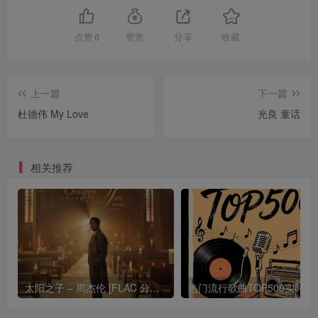
点赞
6
赞赏
分享
收藏
上一篇
下一篇
杜德伟 My Love
光良 童话
相关推荐
太阳之子 – 周杰伦 [FLAC 分轨 192Khz 24bit]
热门流行歌曲TOP500