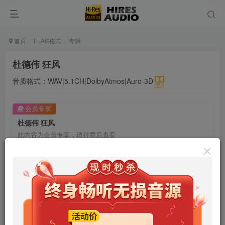
首页
FLAC格式
专辑
杜德伟 狂风
音质格式：WAV|5.1CH|DolbyAtmos|Auro-3D
会员专享
杜德伟 狂风
此内容为会员专享，请付费后查看
9.9
限时特惠
99
￥
￥
免费
免费
年卡会员
永久会员
立即购买
您当前未登录！建议登陆后购买，可保存购买订单