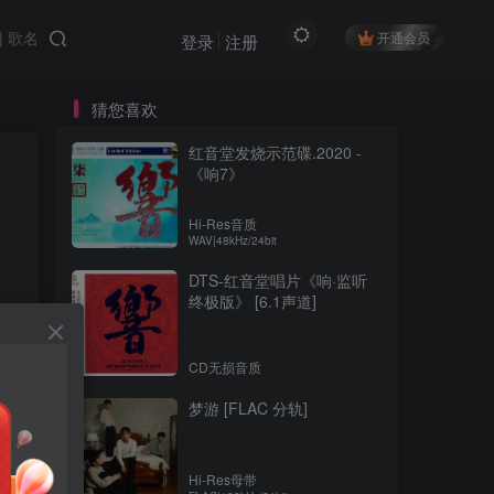
开通会员
登录
注册
猜您喜欢
红音堂发烧示范碟.2020 -
《响7》
Hi-Res音质
WAV|48kHz/24bit
DTS-红音堂唱片《响·监听
终极版》 [6.1声道]
CD无损音质
梦游 [FLAC 分轨]
Hi-Res母带