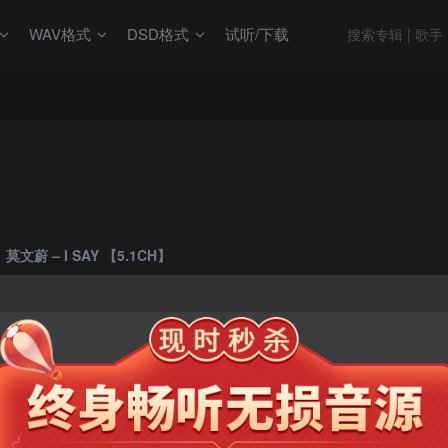
WAV格式
DSD格式
试听/下载
莫文蔚 – I SAY 【5.1CH】
此内容为会员专享，请付费后查看
9.9
限时特惠
99
￥
￥
免费
免费
年卡会员
永久会员