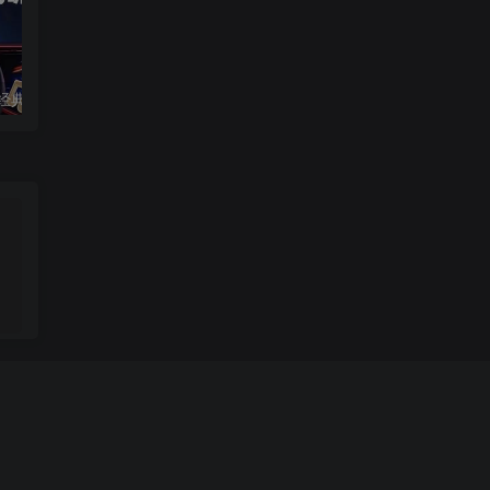
5.1声道奥斯卡经典歌曲【试听】
蔡琴 – 渡口 母带单曲【试听】
蔡幸娟 – 
。