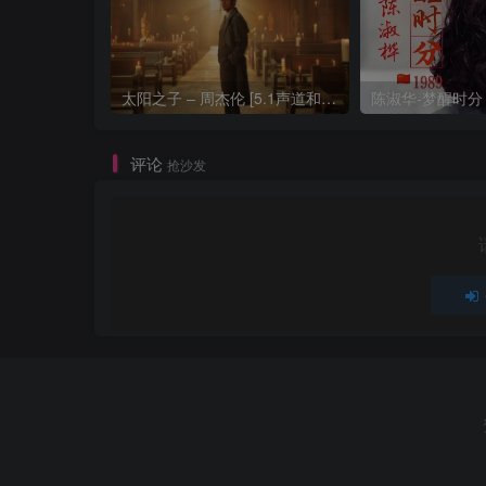
太阳之子 – 周杰伦 [5.1声道和192k母带]
评论
抢沙发