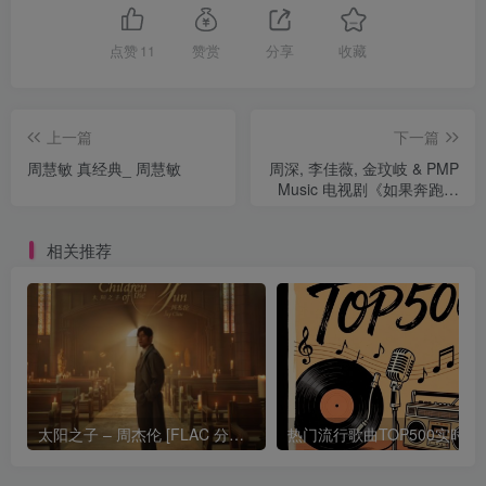
点赞
11
赞赏
分享
收藏
上一篇
下一篇
周慧敏 真经典_ 周慧敏
周深, 李佳薇, 金玟岐 & PMP
Music 电视剧《如果奔跑是
我的人生》原声带
相关推荐
太阳之子 – 周杰伦 [FLAC 分轨 192Khz 24bit]
热门流行歌曲TOP500