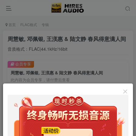
首页
FLAC格式
专辑
周慧敏, 邓佩银, 王渼惠 & 陆文静 春风得意满人间
音质格式：FLAC|44.1kHz/16bit
会员专享
周慧敏, 邓佩银, 王渼惠 & 陆文静 春风得意满人间
此内容为会员专享，请付费后查看
9.9
限时特惠
99
￥
￥
免费
免费
年卡会员
永久会员
立即购买
您当前未登录！建议登陆后购买，可保存购买订单