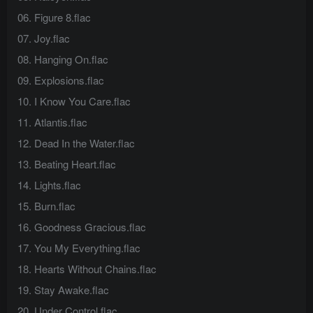
06. Figure 8.flac
07. Joy.flac
08. Hanging On.flac
09. Explosions.flac
10. I Know You Care.flac
11. Atlantis.flac
12. Dead In the Water.flac
13. Beating Heart.flac
14. Lights.flac
15. Burn.flac
16. Goodness Gracious.flac
17. You My Everything.flac
18. Hearts Without Chains.flac
19. Stay Awake.flac
20. Under Control.flac