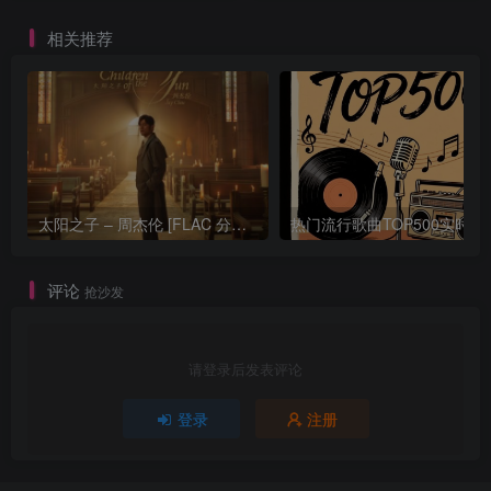
相关推荐
太阳之子 – 周杰伦 [FLAC 分轨 192Khz 24bit]
热门流行歌曲TOP500
评论
抢沙发
请登录后发表评论
登录
注册