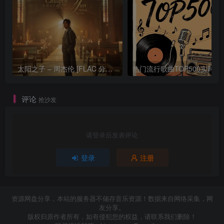
太阳之子 – 周杰伦 [FLAC 分轨 192Khz 24bit]
热门流行歌曲TOP500
评论
抢沙发
请登录后发表评论
登录
注册
资源网盘分享，本站的服务器不储存音乐资源！数据来自网络采集，网
友分享。
版权归原作者所有，如有侵犯您的权益，请联系我们删除！