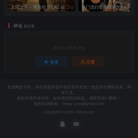
太阳之子 – 周杰伦 [FLAC 分轨 192Khz 24bit]
热门流行歌曲TOP500
评论
抢沙发
请登录后发表评论
登录
注册
资源网盘分享，本站的服务器不储存音乐资源！数据来自网络采集，网
友分享。
版权归原作者所有，如有侵犯您的权益，请联系我们删除！
版权投诉邮箱：
hiresz.com@gmail.com
Copyright © 2025 ·
hiresz.com