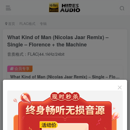
首页
FLAC格式
专辑
What Kind of Man (Nicolas Jaar Remix) –
Single – Florence + the Machine
音质格式：FLAC|44.1kHz/24bit
会员专享
What Kind of Man (Nicolas Jaar Remix) – Single – Florence + the Machine
此内容为会员专享，请付费后查看
9.9
限时特惠
99
￥
￥
免费
免费
年卡会员
永久会员
立即购买
您当前未登录！建议登陆后购买，可保存购买订单