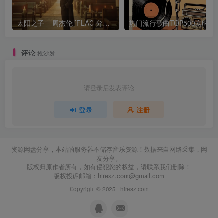
太阳之子 – 周杰伦 [FLAC 分轨 192Khz 24bit]
热门流行歌曲TOP500
评论
抢沙发
请登录后发表评论
登录
注册
资源网盘分享，本站的服务器不储存音乐资源！数据来自网络采集，网
友分享。
版权归原作者所有，如有侵犯您的权益，请联系我们删除！
版权投诉邮箱：
hiresz.com@gmail.com
Copyright © 2025 ·
hiresz.com