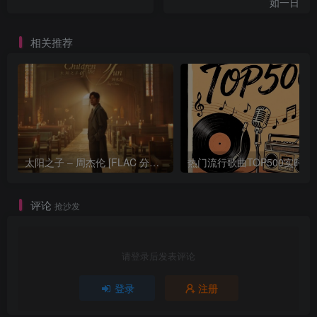
如一日
相关推荐
太阳之子 – 周杰伦 [FLAC 分轨 192Khz 24bit]
热门流行歌曲TOP500
评论
抢沙发
请登录后发表评论
登录
注册