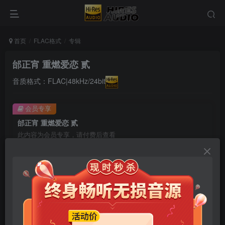
首页
FLAC格式
专辑
邰正宵 重燃爱恋 贰
音质格式：FLAC|48kHz/24bit
会员专享
邰正宵 重燃爱恋 贰
此内容为会员专享，请付费后查看
9.9
限时特惠
99
￥
￥
免费
免费
年卡会员
永久会员
立即购买
您当前未登录！建议登陆后购买，可保存购买订单