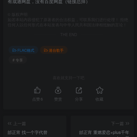
有成通网盘，没有百度网盘（链接总掉）
©
版权声明
如若本站内容侵犯了原著者的合法权益，可联系我们进行处理！ 拒绝
任何人以任何形式在本站发表与中华人民共和国法律相抵触的言论！
THE END
FLAC格式
港台歌手
# 专享
喜欢就支持一下吧
点赞
6
赞赏
分享
收藏
上一篇
下一篇
邰正宵 找一个字代替
邰正宵 重燃爱恋+plus千年