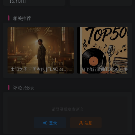
【5.1CH】
相关推荐
太阳之子 – 周杰伦 [FLAC 分轨 192Khz 24bit]
热门流行歌曲TOP500
评论
抢沙发
请登录后发表评论
登录
注册