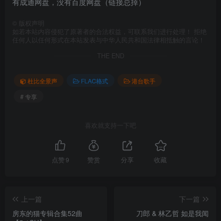
有成通网盘，没有百度网盘（链接总掉）
©
版权声明
如若本站内容侵犯了原著者的合法权益，可联系我们进行处理！ 拒绝
任何人以任何形式在本站发表与中华人民共和国法律相抵触的言论！
THE END
杜比全景声
FLAC格式
港台歌手
# 专享
喜欢就支持一下吧
点赞
9
赞赏
分享
收藏
上一篇
下一篇
房东的猫专辑合集52曲
刀郎 & 林乙哲 如是我闻