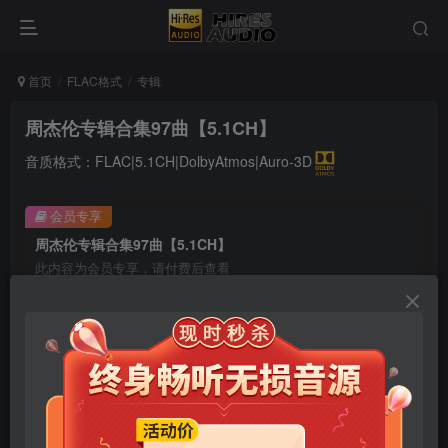
首页
FLAC格式
专辑
周杰伦专辑合集97曲【5.1CH】
音质格式：FLAC|5.1CH|DolbyAtmos|Auro-3D
会员专享
周杰伦专辑合集97曲【5.1CH】
此内容为会员专享，请付费后查看
9.9
限时特惠
99
￥
￥
免费
免费
年卡会员
永久会员
立即购买
您当前未登录！建议登陆后购买，可保存购买订单