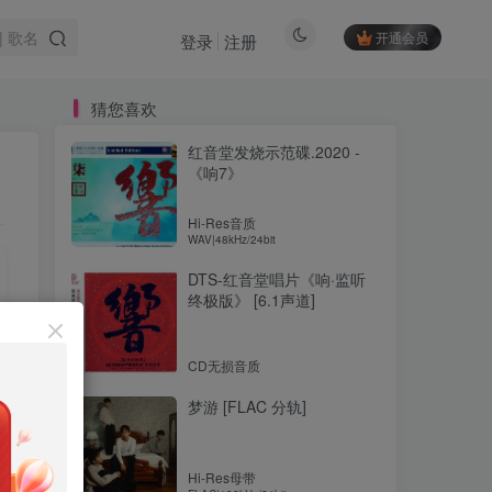
开通会员
登录
注册
猜您喜欢
红音堂发烧示范碟.2020 -
《响7》
Hi-Res音质
WAV|48kHz/24bit
DTS-红音堂唱片《响·监听
终极版》 [6.1声道]
CD无损音质
梦游 [FLAC 分轨]
Hi-Res母带