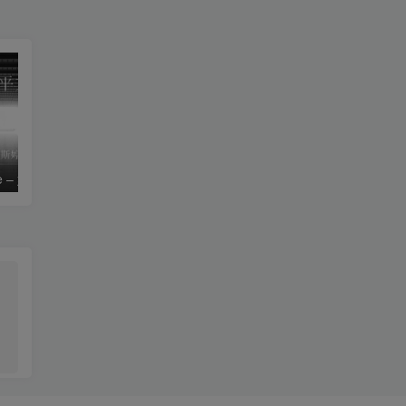
le – 姚斯婷
The Silver Key – Crystal Viper