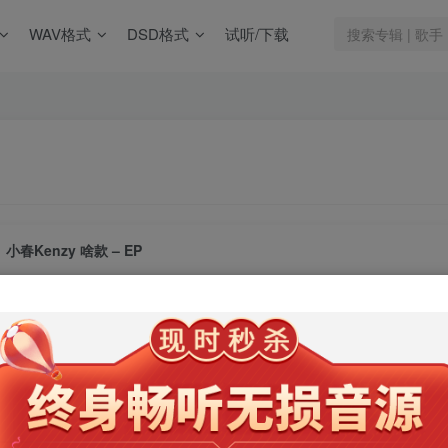
WAV格式
DSD格式
试听/下载
小春Kenzy 啥款 – EP
此内容为会员专享，请付费后查看
9.9
限时特惠
99
￥
￥
免费
免费
年卡会员
永久会员