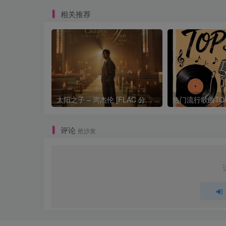
相关推荐
太阳之子 – 周杰伦 [FLAC 分轨 192Khz 24bit]
评论
抢沙发