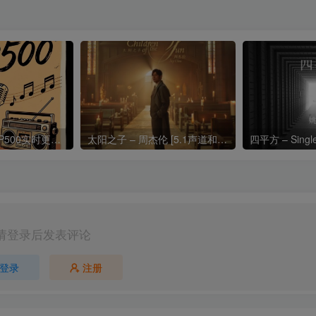
热门流行歌曲TOP500实时更新192khz/24bit【母带音质】
太阳之子 – 周杰伦 [5.1声道和192k母带]
四平方 – Sing
请登录后发表评论
登录
注册